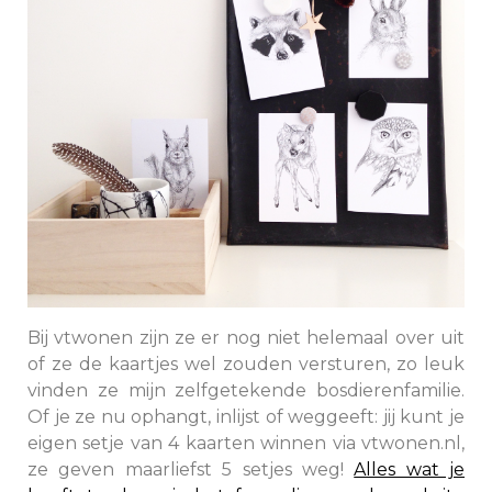
Bij vtwonen zijn ze er nog niet helemaal over uit
of ze de kaartjes wel zouden versturen, zo leuk
vinden ze mijn zelfgetekende bosdierenfamilie.
Of je ze nu ophangt, inlijst of weggeeft: jij kunt je
eigen setje van 4 kaarten winnen via vtwonen.nl,
ze geven maarliefst 5 setjes weg!
Alles wat je