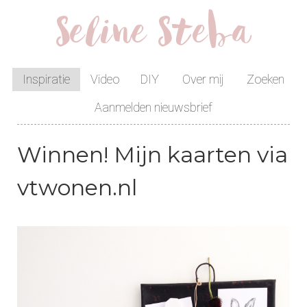
Seline Steba
Inspiratie
Video
DIY
Over mij
Zoeken
Aanmelden nieuwsbrief
Winnen! Mijn kaarten via
vtwonen.nl