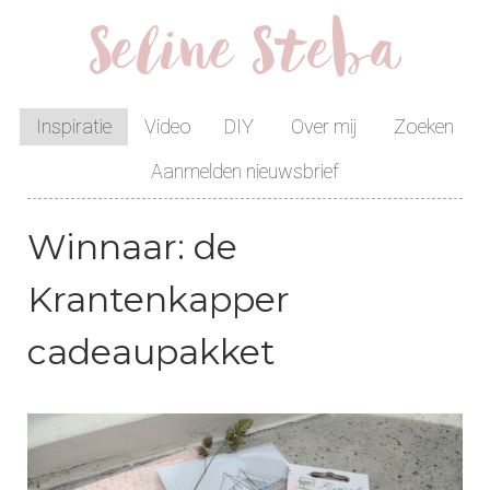
Seline Steba
Inspiratie
Video
DIY
Over mij
Zoeken
Aanmelden nieuwsbrief
Winnaar: de
Krantenkapper
cadeaupakket