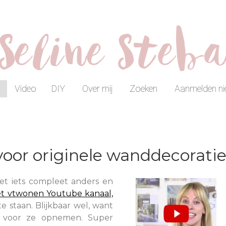
Seline Steb
Video
DIY
Over mij
Zoeken
Aanmelden ni
 voor originele wanddecorati
met iets compleet anders en
t vtwonen Youtube kanaal,
e staan. Blijkbaar wel, want
eo voor ze opnemen. Super