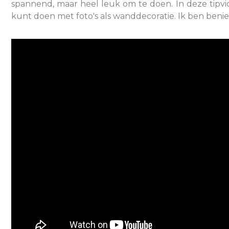
spannend, maar heel leuk om te doen. In deze tipvid
kunt doen met foto's als wanddecoratie. Ik ben beni