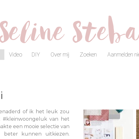
Seline Steb
Video
DIY
Over mij
Zoeken
Aanmelden ni
i
naderd of ik het leuk zou
k #kleinwoongeluk van het
akte een mooie selectie van
 beter kunnen uitkiezen.