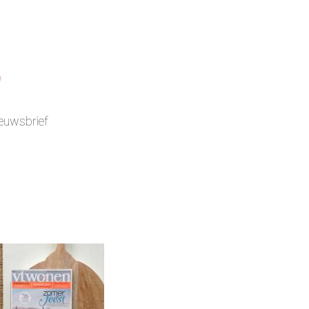
a
euwsbrief