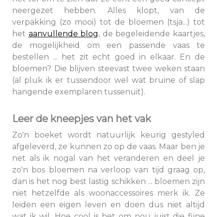
neergezet hebben. Alles klopt, van de
verpakking (zo mooi) tot de bloemen (tsja...) tot
het
aanvullende blog
, de begeleidende kaartjes,
de mogelijkheid om een passende vaas te
bestellen ... het zit echt goed in elkaar. En de
bloemen? Die blijven steevast twee weken staan
(al pluk ik er tussendoor wel wat bruine of slap
hangende exemplaren tussenuit).
Leer de kneepjes van het vak
Zo'n boeket wordt natuurlijk keurig gestyled
afgeleverd, ze kunnen zo op de vaas. Maar ben je
net als ik nogal van het veranderen en deel je
zo'n bos bloemen na verloop van tijd graag op,
dan is het nog best lastig schikken ... bloemen zijn
niet hetzelfde als woonaccessoires merk ik. Ze
leiden een eigen leven en doen dus niet altijd
wat ik wil. Hoe cool is het om nou juist die fijne