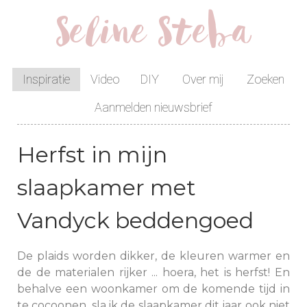
Seline Steba
Inspiratie
Video
DIY
Over mij
Zoeken
Aanmelden nieuwsbrief
Herfst in mijn
slaapkamer met
Vandyck beddengoed
De plaids worden dikker, de kleuren warmer en
de de materialen rijker ... hoera, het is herfst! En
behalve een woonkamer om de komende tijd in
te cocoonen, sla ik de slaapkamer dit jaar ook niet